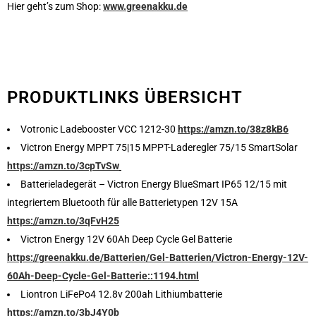
Hier geht’s zum Shop:
www.greenakku.de
PRODUKTLINKS ÜBERSICHT
Votronic Ladebooster VCC 1212-30
https://amzn.to/38z8kB6
Victron Energy MPPT 75|15 MPPT-Laderegler 75/15 SmartSolar
https://amzn.to/3cpTvSw
Batterieladegerät – Victron Energy BlueSmart IP65 12/15 mit
integriertem Bluetooth für alle Batterietypen 12V 15A
https://amzn.to/3qFvH25
Victron Energy 12V 60Ah Deep Cycle Gel Batterie
https://greenakku.de/Batterien/Gel-Batterien/Victron-Energy-12V-
60Ah-Deep-Cycle-Gel-Batterie::1194.html
Liontron LiFePo4 12.8v 200ah Lithiumbatterie
https://amzn.to/3bJ4Y0b